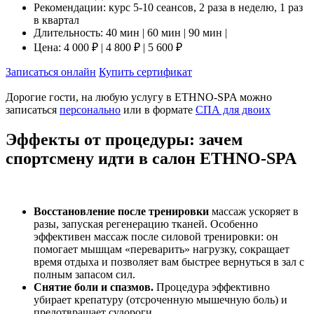
Рекомендации: курс 5-10 сеансов, 2 раза в неделю, 1 раз
в квартал
Длительность: 40 мин
|
60 мин
|
90 мин
|
Цена: 4 000 ₽
|
4 800 ₽
|
5 600 ₽
Записаться онлайн
Купить сертификат
Дорогие гости, на любую услугу в ETHNO-SPA можно
записаться
персонально
или в формате
СПА для двоих
Эффекты от процедуры: зачем
спортсмену идти в салон ETHNO-SPA
Восстановление после тренировки
массаж ускоряет в
разы, запуская регенерацию тканей. Особенно
эффективен массаж после силовой тренировки: он
помогает мышцам «переварить» нагрузку, сокращает
время отдыха и позволяет вам быстрее вернуться в зал с
полным запасом сил.
Снятие боли и спазмов.
Процедура эффективно
убирает крепатуру (отсроченную мышечную боль) и
предотвращает судороги.