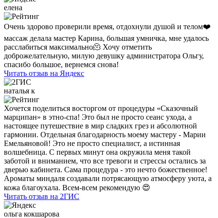
елена
Очень здорово проверили время, отдохнули душой и телом❤️
массаж делала мастер Карина, большая умничка, мне удалось
расслабиться максимально🫠 Хочу отметить
доброжелательную, милую девушку администратора Ольгу,
спасибо большое, вернемся снова!
Читать отзыв на Яндекс
наталья к
Хочется поделиться восторгом от процедуры «Сказочный
марципан» в этно-спа! Это был не просто сеанс ухода, а
настоящее путешествие в мир сладких грез и абсолютной
гармонии. Отдельная благодарность моему мастеру - Марии
Емельяновой! Это не просто специалист, а истинная
волшебница. С первых минут она окружила меня такой
заботой и вниманием, что все тревоги и стрессы остались за
дверью кабинета. Сама процедура - это нечто божественное!
Ароматы миндаля создавали потрясающую атмосферу уюта, а
кожа благоухала. Всем-всем рекомендую 😍
Читать отзыв на 2ГИС
ольга кокшарова