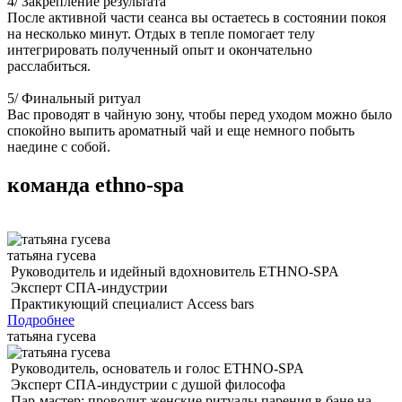
4/ Закрепление результата
После активной части сеанса вы остаетесь в состоянии покоя
на несколько минут. Отдых в тепле помогает телу
интегрировать полученный опыт и окончательно
расслабиться.
5/ Финальный ритуал
Вас проводят в чайную зону, чтобы перед уходом можно было
спокойно выпить ароматный чай и еще немного побыть
наедине с собой.
команда ethno-spa
татьяна гусева
Руководитель и идейный вдохновитель ETHNO-SPA
Эксперт СПА-индустрии
Практикующий специалист Access bars
Подробнее
татьяна гусева
Руководитель, основатель и голос ETHNO-SPA
Эксперт СПА-индустрии с душой философа
Пар-мастер: проводит женские ритуалы парения в бане на