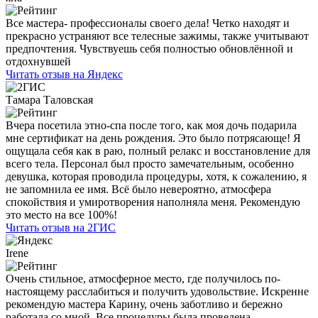
Все мастера- профессионалы своего дела! Четко находят и
прекрасно устраняют все телесные зажимы, также учитывают
предпочтения. Чувствуешь себя полностью обновлённой и
отдохнувшей
Читать отзыв на Яндекс
Тамара Таловская
Вчера посетила этно-спа после того, как моя дочь подарила
мне сертификат на день рождения. Это было потрясающе! Я
ощущала себя как в раю, полный релакс и восстановление для
всего тела. Персонал был просто замечательным, особенно
девушка, которая проводила процедуры, хотя, к сожалению, я
не запомнила ее имя. Всё было невероятно, атмосфера
спокойствия и умиротворения наполняла меня. Рекомендую
это место на все 100%!
Читать отзыв на 2ГИС
Irene
Очень стильное, атмосферное место, где получилось по-
настоящему расслабиться и получить удовольствие. Искренне
рекомендую мастера Карину, очень заботливо и бережно
работала со мной. Все процедуры была проведена