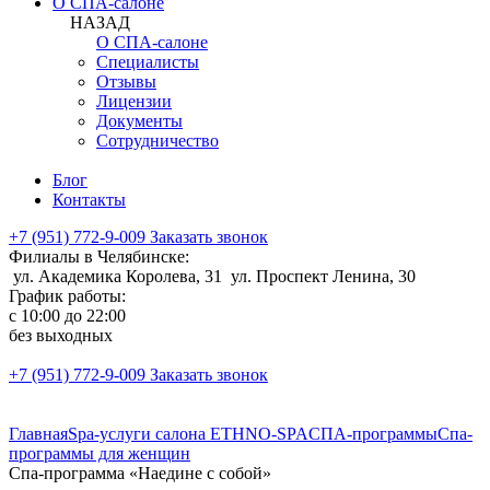
О СПА-салоне
НАЗАД
О СПА-салоне
Специалисты
Отзывы
Лицензии
Документы
Сотрудничество
Блог
Контакты
+7 (951) 772-9-009
Заказать звонок
Филиалы в Челябинске:
ул. Академика Королева, 31
ул. Проспект Ленина, 30
График работы:
с 10:00 до 22:00
без выходных
+7 (951) 772-9-009
Заказать звонок
Главная
Spa-услуги салона ETHNO-SPA
СПА-программы
Спа-
программы для женщин
Спа-программа «Наедине с собой»