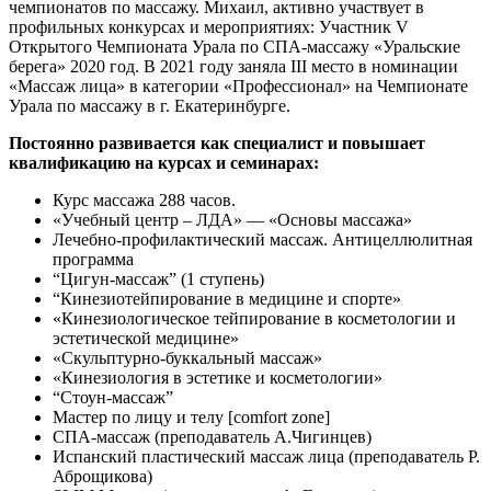
чемпионатов по массажу. Михаил, активно участвует в
профильных конкурсах и мероприятиях: Участник V
Открытого Чемпионата Урала по СПА-массажу «Уральские
берега» 2020 год. В 2021 году заняла III место в номинации
«Массаж лица» в категории «Профессионал» на Чемпионате
Урала по массажу в г. Екатеринбурге.
Постоянно развивается как специалист и повышает
квалификацию на курсах и семинарах:
Курс массажа 288 часов.
«Учебный центр – ЛДА» — «Основы массажа»
Лечебно-профилактический массаж. Антицеллюлитная
программа
“Цигун-массаж” (1 ступень)
“Кинезиотейпирование в медицине и спорте»
«Кинезиологическое тейпирование в косметологии и
эстетической медицине»
«Скульптурно-буккальный массаж»
«Кинезиология в эстетике и косметологии»
“Стоун-массаж”
Мастер по лицу и телу [comfort zone]
СПА-массаж (преподаватель А.Чигинцев)
Испанский пластический массаж лица (преподаватель Р.
Аброщикова)