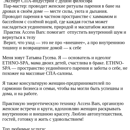
Эксперт СПА-индустрии с душой философа
Пар-мастер: проводит женские ритуалы парения в бане на
дровах в своём доме — месте силы, уюта и дыхания.
Проводит парения в частном пространстве с хаммамом и
бассейном с солёной водой, где каждая гостья может
насладиться уединением, природой и масштабом жизни
Практик Access Bars: помогает отпустить внутренний шум и
вернуться к телу
Верит, что уход — это не про «внешнее», а про внутреннюю
тишину и возвращение домой — к себе
Меня зовут Татьяна Гусева. Я — основатель и идеолог
ETHNO-SPA, мама двоих детей, счастлива в браке. ETHNO-
SPA — пространство уединённого парения и заботы о себе, не
похожее на массовые СПА-салоны.
Я также консультирую женщин-предпринимателей по
гармонии бизнеса и семьи, чтобы вы могли быть успешны и
дома, и на работе.
Практикую энергетическую технику Access Bars, организую
женские встречи и круги, вдохновляю женщин раскрывать
внутреннюю и внешнюю красоту. Люблю автопутешествия,
гостей, готовку и жить с удовольствием!
Топ любимые услуги: