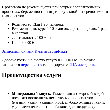
Программа не рекомендуется при острых воспалительных
процессах, беременности и индивидуальной непереносимости
компонентов.
Количество: Для 1-го человека
Рекомендации: курс 5-10 сеансов, 2 раза в неделю, 1 раз
в квартал
Длительность: 100 мин
|
Цена: 6 600 ₽
Записаться онлайн
Купить сертификат
Дорогие гости, на любую услугу в ETHNO-SPA можно
записаться
персонально
или в формате
СПА для двоих
Преимущества услуги
Минеральный запуск.
Талассованна с морской водой
помогает восполнить нехватку микроэлементов
(магний, калий, кальций, йод), глубоко очищает ткани,
улучшает электролитный баланс, дает поддержку