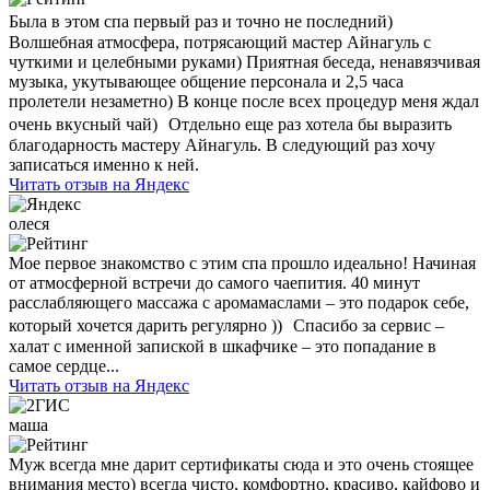
Была в этом спа первый раз и точно не последний)
Волшебная атмосфера, потрясающий мастер Айнагуль с
чуткими и целебными руками) Приятная беседа, ненавязчивая
музыка, укутывающее общение персонала и 2,5 часа
пролетели незаметно) В конце после всех процедур меня ждал
очень вкусный чай) Отдельно еще раз хотела бы выразить
благодарность мастеру Айнагуль. В следующий раз хочу
записаться именно к ней.
Читать отзыв на Яндекс
олеся
Мое первое знакомство с этим спа прошло идеально! Начиная
от атмосферной встречи до самого чаепития. 40 минут
расслабляющего массажа с аромамаслами – это подарок себе,
который хочется дарить регулярно )) Спасибо за сервис –
халат с именной запиской в шкафчике – это попадание в
самое сердце...
Читать отзыв на Яндекс
маша
Муж всегда мне дарит сертификаты сюда и это очень стоящее
внимания место) всегда чисто, комфортно, красиво, кайфово и