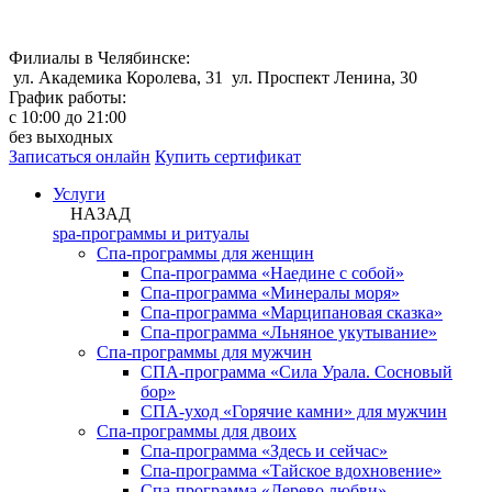
Филиалы в Челябинске:
ул. Академика Королева, 31
ул. Проспект Ленина, 30
График работы:
с 10:00 до 21:00
без выходных
Записаться онлайн
Купить сертификат
Услуги
НАЗАД
spa-программы и ритуалы
Спа-программы для женщин
Спа-программа «Наедине с собой»
Спа-программа «Минералы моря»
Спа-программа «Марципановая сказка»
Спа-программа «Льняное укутывание»
Спа-программы для мужчин
СПА-программа «Сила Урала. Сосновый
бор»
СПА-уход «Горячие камни» для мужчин
Спа-программы для двоих
Спа-программа «Здесь и сейчас»
Спа-программа «Тайское вдохновение»
Спа-программа «Дерево любви»