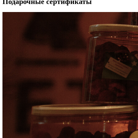
Подарочные
сертификаты