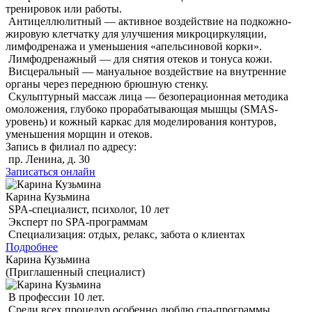
тренировок или работы.
Антицеллюлитный — активное воздействие на подкожно-
жировую клетчатку для улучшения микроциркуляции,
лимфодренажа и уменьшения «апельсиновой корки».
Лимфодренажный — для снятия отеков и тонуса кожи.
Висцеральный — мануальное воздействие на внутренние
органы через переднюю брюшную стенку.
Скульптурный массаж лица — безоперационная методика
омоложения, глубоко прорабатывающая мышцы (SMAS-
уровень) и кожный каркас для моделирования контуров,
уменьшения морщин и отеков.
Запись в филиал по адресу:
пр. Ленина, д. 30
Записаться онлайн
Карина Кузьмина
SPA-специалист, психолог, 10 лет
Эксперт по SPA-программам
Специализация: отдых, релакс, забота о клиентах
Подробнее
Карина Кузьмина
(Приглашенный специалист)
В профессии 10 лет.
Среди всех процедур особенно люблю спа-программы