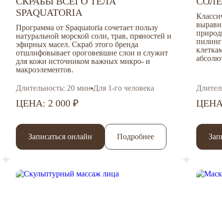
СКРАБЫ ВСЕГО ТЕЛА
СОЛЕ
SPAQUATORIA
Классич
выравн
Программа от Spaquatoria сочетает пользу
природн
натуральной морской соли, трав, пряностей и
пилинг
эфирных масел. Скраб
этого бренда
клетка
отшлифовывает ороговевшие слои и служит
абсолю
для кожи источником важных микро- и
макроэлементов.
Длительность: 20 мин
Для 1-го человека
Длител
ЦЕНА: 2 000 ₽
ЦЕНА:
Записаться онлайн
Подробнее
Зап