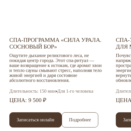
СПА-ПРОГРАММА «СИЛА УРАЛА.
СПА-
СОСНОВЫЙ БОР»
ДЛЯ
Ощутите дыхание реликтового леса, не
Почувс
покидая центр города. Этот спа-ритуал —
напряж
ваше возвращение к истокам, где аромат
хвои
простр
и тепло сауны смывают стресс, наполняя тело
энерги
живой энергией и даря состояние
вернуть
абсолютного восстановления.
обновле
Длительность: 150 мин
Для 1-го человека
Длител
ЦЕНА: 9 500 ₽
ЦЕНА:
Записаться онлайн
Подробнее
Зап