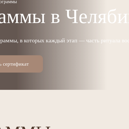
ограммы
аммы в Челяби
раммы, в которых каждый этап — часть ритуала во
ь сертификат