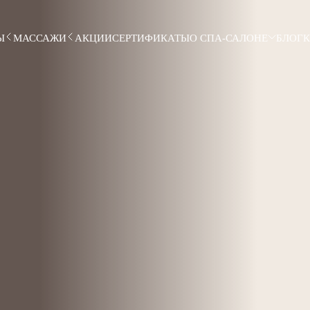
Ы
МАССАЖИ
АКЦИИ
СЕРТИФИКАТЫ
О СПА-САЛОНЕ
БЛОГ
К