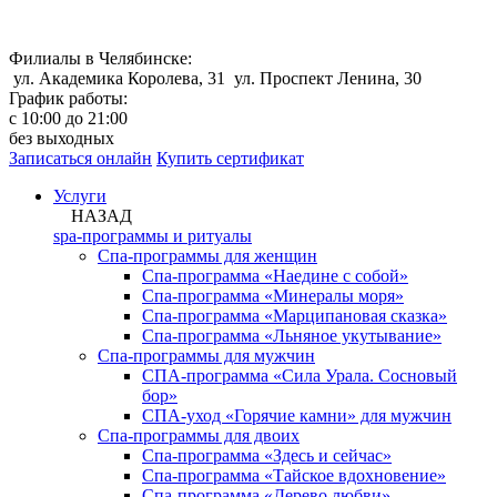
Филиалы в Челябинске:
ул. Академика Королева, 31
ул. Проспект Ленина, 30
График работы:
с 10:00 до 21:00
без выходных
Записаться онлайн
Купить сертификат
Услуги
НАЗАД
spa-программы и ритуалы
Спа-программы для женщин
Спа-программа «Наедине с собой»
Спа-программа «Минералы моря»
Спа-программа «Марципановая сказка»
Спа-программа «Льняное укутывание»
Спа-программы для мужчин
СПА-программа «Сила Урала. Сосновый
бор»
СПА-уход «Горячие камни» для мужчин
Спа-программы для двоих
Спа-программа «Здесь и сейчас»
Спа-программа «Тайское вдохновение»
Спа-программа «Дерево любви»