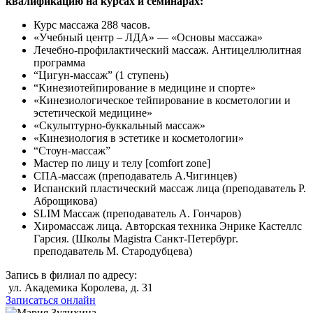
квалификацию на курсах и семинарах:
Курс массажа 288 часов.
«Учебный центр – ЛДА» — «Основы массажа»
Лечебно-профилактический массаж. Антицеллюлитная
программа
“Цигун-массаж” (1 ступень)
“Кинезиотейпирование в медицине и спорте»
«Кинезиологическое тейпирование в косметологии и
эстетической медицине»
«Скульптурно-буккальный массаж»
«Кинезиология в эстетике и косметологии»
“Стоун-массаж”
Мастер по лицу и телу [comfort zone]
СПА-массаж (преподаватель А.Чигинцев)
Испанский пластический массаж лица (преподаватель Р.
Аброщикова)
SLIM Массаж (преподаватель А. Гончаров)
Хиромассаж лица. Авторская техника Энрике Кастеллс
Гарсия. (Школы Magistra Санкт-Петербург.
преподаватель М. Стародубцева)
Запись в филиал по адресу:
ул. Академика Королева, д. 31
Записаться онлайн