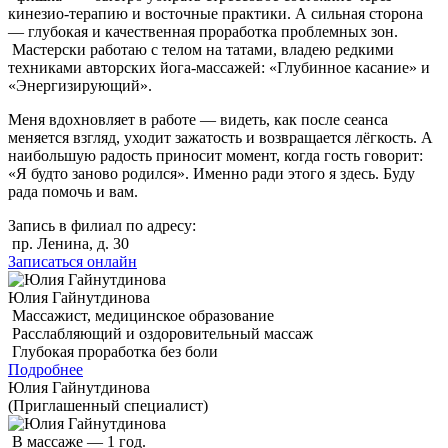
кинезио-терапию и восточные практики. А сильная сторона
— глубокая и качественная проработка проблемных зон.
Мастерски работаю с телом на татами, владею редкими
техниками авторских йога-массажей: «Глубинное касание» и
«Энергизирующий».
Меня вдохновляет в работе — видеть, как после сеанса
меняется взгляд, уходит зажатость и возвращается лёгкость. А
наибольшую радость приносит момент, когда гость говорит:
«Я будто заново родился». Именно ради этого я здесь. Буду
рада помочь и вам.
Запись в филиал по адресу:
пр. Ленина, д. 30
Записаться онлайн
Юлия Гайнутдинова
Массажист, медицинское образование
Расслабляющий и оздоровительный массаж
Глубокая проработка без боли
Подробнее
Юлия Гайнутдинова
(Приглашенный специалист)
В массаже — 1 год.