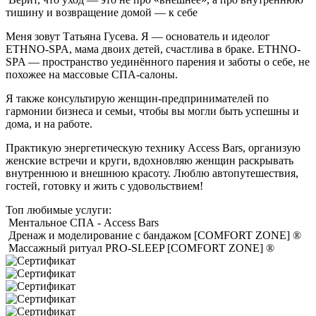
тишину и возвращение домой — к себе
Меня зовут Татьяна Гусева. Я — основатель и идеолог
ETHNO-SPA, мама двоих детей, счастлива в браке. ETHNO-
SPA — пространство уединённого парения и заботы о себе, не
похожее на массовые СПА-салоны.
Я также консультирую женщин-предпринимателей по
гармонии бизнеса и семьи, чтобы вы могли быть успешны и
дома, и на работе.
Практикую энергетическую технику Access Bars, организую
женские встречи и круги, вдохновляю женщин раскрывать
внутреннюю и внешнюю красоту. Люблю автопутешествия,
гостей, готовку и жить с удовольствием!
Топ любимые услуги:
Ментальное СПА - Access Bars
Дренаж и моделирование с бандажом [COMFORT ZONE] ®
Массажный ритуал PRO-SLEEP [COMFORT ZONE] ®