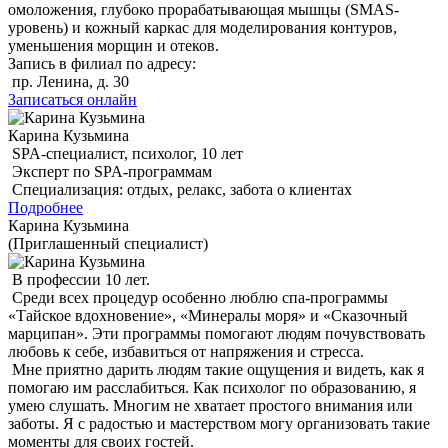
омоложения, глубоко прорабатывающая мышцы (SMAS-
уровень) и кожный каркас для моделирования контуров,
уменьшения морщин и отеков.
Запись в филиал по адресу:
пр. Ленина, д. 30
Записаться онлайн
Карина Кузьмина
SPA-специалист, психолог, 10 лет
Эксперт по SPA-программам
Специализация: отдых, релакс, забота о клиентах
Подробнее
Карина Кузьмина
(Приглашенный специалист)
В профессии 10 лет.
Среди всех процедур особенно люблю спа-программы
«Тайское вдохновение», «Минералы моря» и «Сказочный
марципан». Эти программы помогают людям почувствовать
любовь к себе, избавиться от напряжения и стресса.
Мне приятно дарить людям такие ощущения и видеть, как я
помогаю им расслабиться. Как психолог по образованию, я
умею слушать. Многим не хватает простого внимания или
заботы. Я с радостью и мастерством могу организовать такие
моменты для своих гостей.