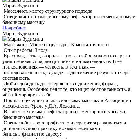
Мария Зудихина
Массажист, мастер структурного подхода
Специалист по классическому, рефлекторно-сегментарному и
баночному массажу
Подробнее
Мария Зудихина
Массажист. Мастер структуры. Красота точности.
Опыт работы: 3 года
Красивая, лёгкая, озорная — но за этой хрупкостью скрыта
удивительная сила, дисциплина и внимательность. В её
прикосновениях — чёткость, в техниках —
последовательность, в уходе — достижение результата через
системность.
Любит доводить до совершенства: движения, формы,
ощущения. Особенно ценят те, кто ищет не спонтанность, а
чёткий маршрут к себе.
Прошла обучение по классическому массажу в Ассоциации
массажистов Урала у Д.А. Ложкина.
Владеет техниками рефлекторно-сегментарного массажа,
баночного массажа.
Очень любит свою профессию и стремится развиваться и
дополнять свою практику новыми техниками.
Запись в филиал по адресу: