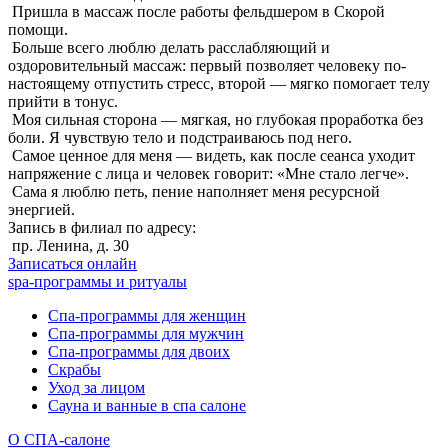
Пришла в массаж после работы фельдшером в Скорой
помощи.
Больше всего люблю делать расслабляющий и
оздоровительный массаж: первый позволяет человеку по-
настоящему отпустить стресс, второй — мягко помогает телу
прийти в тонус.
Моя сильная сторона — мягкая, но глубокая проработка без
боли. Я чувствую тело и подстраиваюсь под него.
Самое ценное для меня — видеть, как после сеанса уходит
напряжение с лица и человек говорит: «Мне стало легче».
Сама я люблю петь, пение наполняет меня ресурсной
энергией.
Запись в филиал по адресу:
пр. Ленина, д. 30
Записаться онлайн
spa-программы и ритуалы
Спа-программы для женщин
Спа-программы для мужчин
Спа-программы для двоих
Скрабы
Уход за лицом
Сауна и ванные в спа салоне
О СПА-салоне