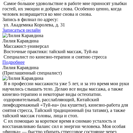
Самое большое удовольствие в работе мне приносят улыбки
гостей, их эмоции и добрые слова. Особенно ценно, когда
человек возвращается ко мне снова и снова.
Запись в филиал по адресу:
ул. Академика Королева, д. 31
Записаться онлайн
Лилия Каравдина
Массажист-универсал
Восточные практики: тайский массаж, Туй-на
Специалист по кинезио-терапии и снятию стресса
Подробнее
Лилия Каравдина
(Приглашенный специалист)
Я в профессии массажиста уже 5 лет, и за это время мои руки
научились слышать тело. Делаю все виды массажа, а также
кинезио-терапию и некоторые виды остеопатии.
оздоровительный, расслабляющий, Китайский
лимфодренажный «Туй-на» (на кушетке), кинезио-работа для
снятия стресса, Тайский традиционный (на татами), а также
тайский массаж головы, лица и стоп.
С их помощью за короткое время я снимаю усталость и
восстанавливаю баланс сил и энергии человека. Моя особая
«фишка» — быстро убирать стрессовое состояние через